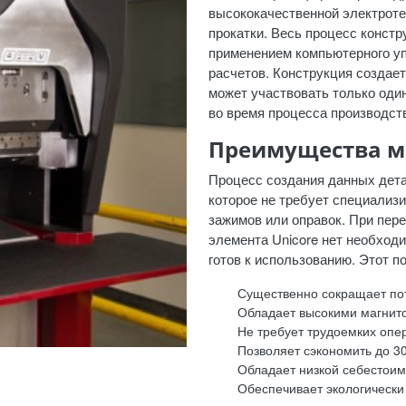
высококачественной электроте
прокатки. Весь процесс конст
применением компьютерного уп
расчетов. Конструкция создае
может участвовать только оди
во время процесса производст
Преимущества м
Процесс создания данных дета
которое не требует специализи
зажимов или оправок. При пере
элемента Unicore нет необходи
готов к использованию. Этот 
Существенно сокращает пот
Обладает высокими магнит
Не требует трудоемких опе
Позволяет сэкономить до 3
Обладает низкой себестоим
Обеспечивает экологически 