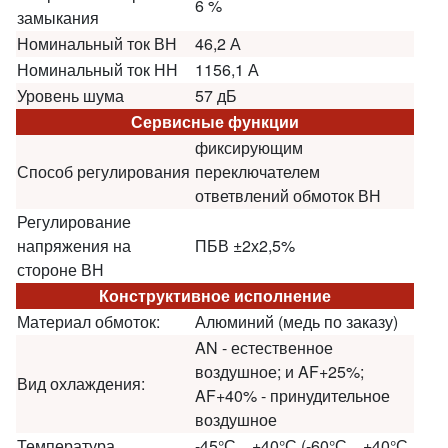
6 %
замыкания
Номинальный ток ВН
46,2 А
Номинальный ток НН
1156,1 А
Уровень шума
57 дБ
Сервисные функции
фиксирующим
Способ регулирования
переключателем
ответвлений обмоток ВН
Регулирование
напряжения на
ПБВ ±2х2,5%
стороне ВН
Конструктивное исполнение
Материал обмоток:
Алюминий (медь по заказу)
AN - естественное
воздушное; и AF+25%;
Вид охлаждения:
AF+40% - принудительное
воздушное
Температура
-45°С…+40°С (-60°С…+40°С