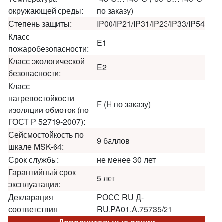
окружающей среды:
по заказу)
Степень защиты:
IP00/IP21/IP31/IP23/IP33/IP54
Класс
E1
пожаробезопасности:
Класс экологической
E2
безопасности:
Класс
нагревостойкости
F (H по заказу)
изоляции обмоток (по
ГОСТ Р 52719-2007):
Сейсмостойкость по
9 баллов
шкале MSK-64:
Срок службы:
не менее 30 лет
Гарантийный срок
5 лет
эксплуатации:
Декларация
РОСС RU Д-
соответствия
RU.PA01.A.75735/21
Дополнительные опции