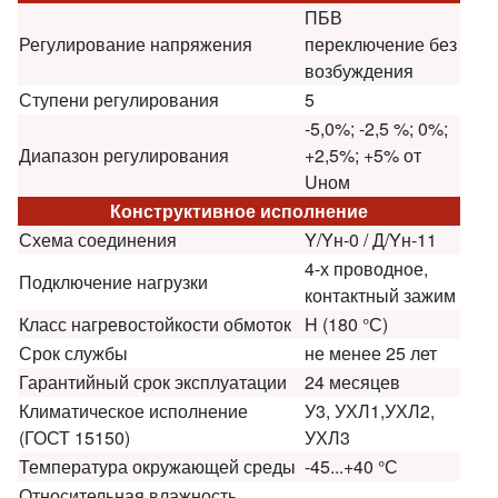
ПБВ
Регулирование напряжения
переключение без
возбуждения
Ступени регулирования
5
-5,0%; -2,5 %; 0%;
Диапазон регулирования
+2,5%; +5% от
Uном
Конструктивное исполнение
Схема соединения
Y/Yн-0 / Д/Yн-11
4-х проводное,
Подключение нагрузки
контактный зажим
Класс нагревостойкости обмоток
H (180 °С)
Срок службы
не менее 25 лет
Гарантийный срок эксплуатации
24 месяцев
Климатическое исполнение
У3, УХЛ1,УХЛ2,
(ГОСТ 15150)
УХЛ3
Температура окружающей среды
-45...+40 °С
Относительная влажность