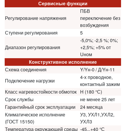
Сервисные функции
ПБВ
Регулирование напряжения
переключение без
возбуждения
Ступени регулирования
5
-5,0%; -2,5 %; 0%;
Диапазон регулирования
+2,5%; +5% от
Uном
Конструктивное исполнение
Схема соединения
Y/Yн-0 / Д/Yн-11
4-х проводное,
Подключение нагрузки
контактный зажим
Класс нагревостойкости обмоток
H (180 °С)
Срок службы
не менее 25 лет
Гарантийный срок эксплуатации
24 месяца
Климатическое исполнение
У3, УХЛ1,УХЛ2,
(ГОСТ 15150)
УХЛ3
Температура окружающей среды
-45...+40 °С